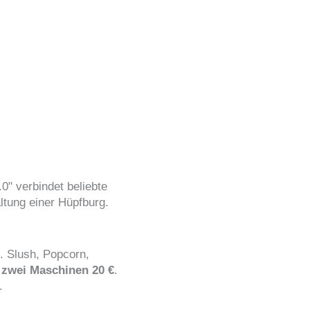
0" verbindet beliebte
tung einer Hüpfburg.
. Slush, Popcorn,
i
zwei Maschinen 20 €
.
.